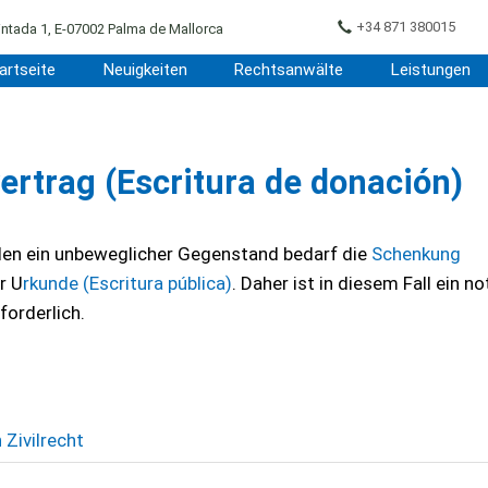
+34 871 380015
ntada 1, E-07002 Palma de Mallorca
artseite
Neuigkeiten
Rechtsanwälte
Leistungen
ertrag (Escritura de donación)
den ein unbeweglicher Gegenstand bedarf die
Schenkung
r U
rkunde (Escritura pública)
. Daher ist in diesem Fall ein not
forderlich.
Zivilrecht