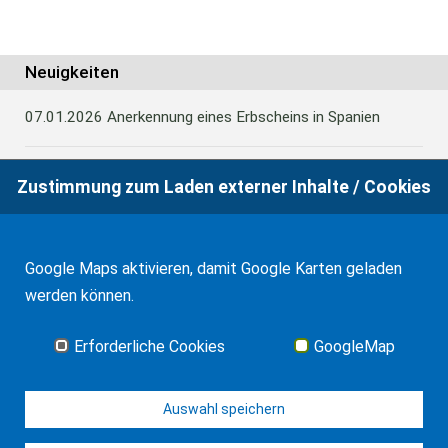
Neuigkeiten
07.01.2026
Anerkennung eines Erbscheins in Spanien
Zustimmung zum Laden externer Inhalte / Cookies
22.10.2025
Balearen: Weitere Vergünstigungen bei der
Erbschafts- und Schenkungsteuer
Google Maps aktivieren, damit Google Karten geladen
22.10.2025
TS zur Steuerbefreiung für
werden können.
Familienunternehmen bei Vermietung von Immobilien
Erforderliche Cookies
GoogleMap
Alle Neuigkeiten
Auswahl speichern