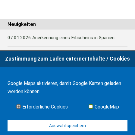
Neuigkeiten
07.01.2026
Anerkennung eines Erbscheins in Spanien
Zustimmung zum Laden externer Inhalte / Cookies
22.10.2025
Balearen: Weitere Vergünstigungen bei der
Erbschafts- und Schenkungsteuer
Google Maps aktivieren, damit Google Karten geladen
22.10.2025
TS zur Steuerbefreiung für
werden können.
Familienunternehmen bei Vermietung von Immobilien
Erforderliche Cookies
GoogleMap
Alle Neuigkeiten
Auswahl speichern